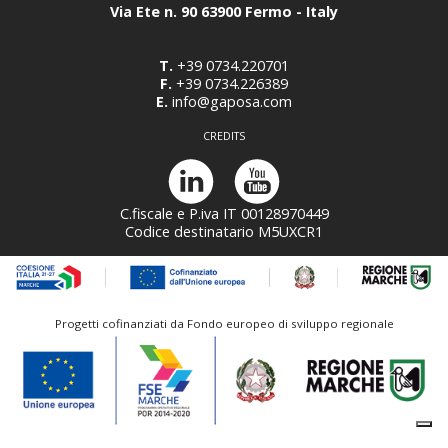
Via Ete n. 90 63900 Fermo - Italy
T.
+39 0734.220701
F.
+39 0734.226389
E.
info@gaposa.com
CREDITS
C.fiscale e P.iva IT 00128970449
Codice destinatario M5UXCR1
Progetti cofinanziati da Fondo europeo di sviluppo regionale