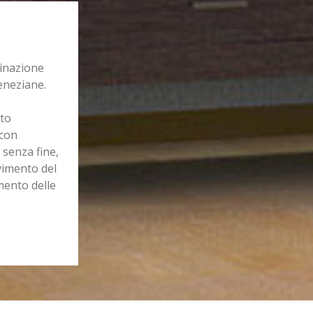
inazione
veneziane.
ato
con
 senza fine,
vimento del
mento delle