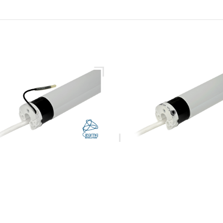
Ø 35MM
TUBO Ø 35MM
ASILENZIOSO,
ULTRASILENZIOSO E
CORSA ELETTRONICO E
FINECORSA MECCANICO
O INTEGRATA