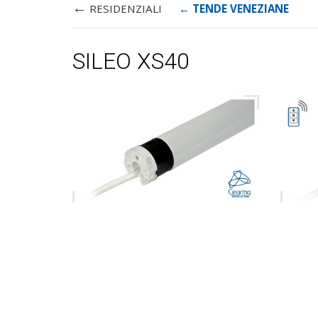
←
RESIDENZIALI
←
TENDE VENEZIANE
SILEO XS40
TUBO Ø 35MM
TUBO 
ULTRASILENZIOSO E
ULTR
FINECORSA ELETTRONICO
FINE
RADI