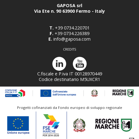
GAPOSA srl
Via Ete n. 90 63900 Fermo - Italy
T.
+39 0734.220701
F.
+39 0734.226389
E.
info@gaposa.com
CREDITS
C.fiscale e P.iva IT 00128970449
Codice destinatario M5UXCR1
Progetti cofinanziati da Fondo europeo di sviluppo regionale