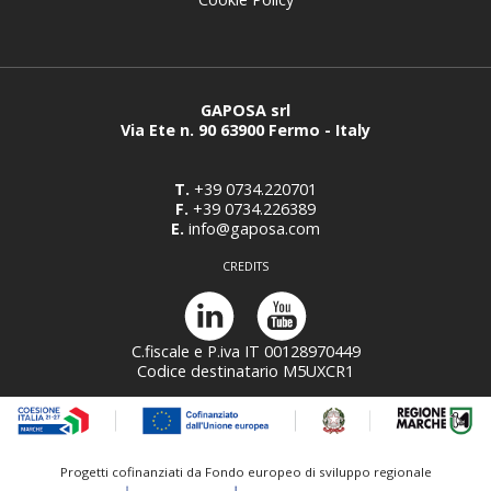
GAPOSA srl
Via Ete n. 90 63900 Fermo - Italy
T.
+39 0734.220701
F.
+39 0734.226389
E.
info@gaposa.com
CREDITS
C.fiscale e P.iva IT 00128970449
Codice destinatario M5UXCR1
Progetti cofinanziati da Fondo europeo di sviluppo regionale