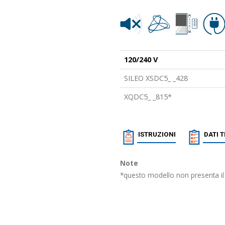
120/240 V
SILEO XSDC5_ _428
XQDC5_ _815*
ISTRUZIONI
DATI 
Note
*questo modello non presenta il