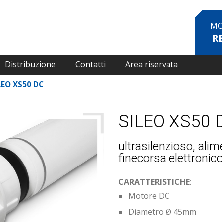
MO
R
Distribuzione
Contatti
Area riservata
LEO XS50 DC
SILEO XS50 
ultrasilenzioso, ali
finecorsa elettronic
CARATTERISTICHE
:
Motore DC
Diametro Ø 45mm