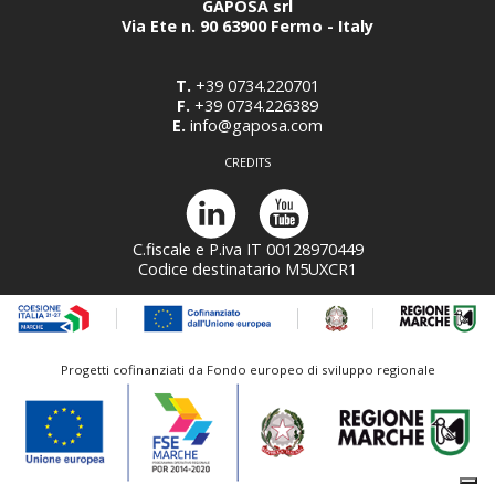
GAPOSA srl
Via Ete n. 90 63900 Fermo - Italy
T.
+39 0734.220701
F.
+39 0734.226389
E.
info@gaposa.com
CREDITS
C.fiscale e P.iva IT 00128970449
Codice destinatario M5UXCR1
Progetti cofinanziati da Fondo europeo di sviluppo regionale