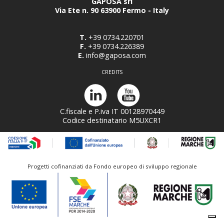
GAPOSA srl
Via Ete n. 90 63900 Fermo - Italy
T.
+39 0734.220701
F.
+39 0734.226389
E.
info@gaposa.com
CREDITS
C.fiscale e P.iva IT 00128970449
Codice destinatario M5UXCR1
Progetti cofinanziati da Fondo europeo di sviluppo regionale