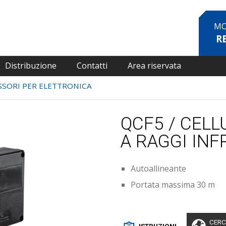
MO
R
Distribuzione
Contatti
Area riservata
SORI PER ELETTRONICA
QCF5 / CELL
A RAGGI INF
Autoallineante
Portata massima 30 m
CERC