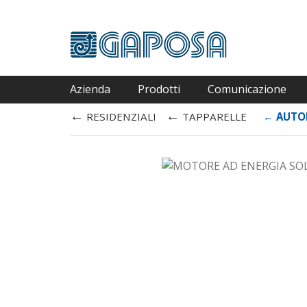
Azienda
Prodotti
Comunicazione
←
←
RESIDENZIALI
TAPPARELLE
←
AUT