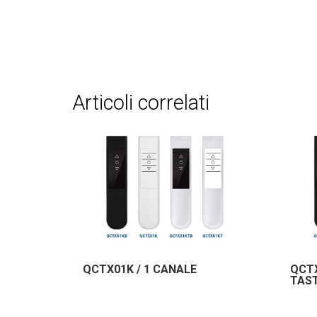
articoli correlati
QCTX01K / 1 CANALE
QCTX
TAST