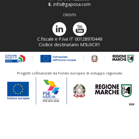
E.
info@gaposa.com
CREDITS
C.fiscale e P.iva IT 00128970449
Codice destinatario M5UXCR1
Progetti cofinanziati da Fondo europeo di sviluppo regionale