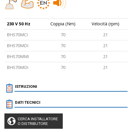
230 V 50 Hz
Coppia (Nm)
Velocità (rpm)
BHS70MCI
70
21
BHS70MDI
70
21
BHS70MMI
70
21
BHS70MOI
70
21
ISTRUZIONI
DATI TECNICI
CERCA INSTALLATORE
O DISTRIBUTORE