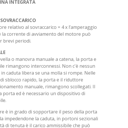
LINA INTEGRATA
L SOVRACCARICO
ore relativo al sovraccarico = 4 x l’amperaggio
 la corrente di avviamento del motore può
r brevi periodi.
LE
ovella o manovra manuale a catena, la porta e
sibile rimangono interconnessi. Non c'è nessun
in caduta libera se una molla si rompe. Nelle
di sblocco rapido, la porta e il riduttore
nzionamento manuale, rimangono scollegati. Il
a porta ed è necessario un dispositivo di
le.
re è in grado di sopportare il peso della porta
lla impedendone la caduta, in portoni sezionali
ità di tenuta è il carico ammissibile che può