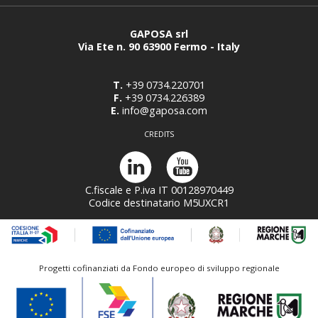
GAPOSA srl
Via Ete n. 90 63900 Fermo - Italy
T.
+39 0734.220701
F.
+39 0734.226389
E.
info@gaposa.com
CREDITS
C.fiscale e P.iva IT 00128970449
Codice destinatario M5UXCR1
Progetti cofinanziati da Fondo europeo di sviluppo regionale