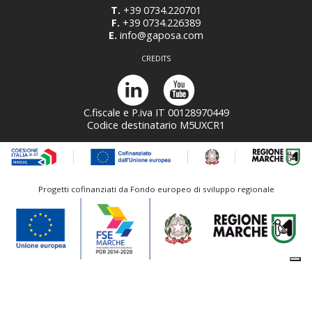
T.
+39 0734.220701
F.
+39 0734.226389
E.
info@gaposa.com
CREDITS
C.fiscale e P.iva IT 00128970449
Codice destinatario M5UXCR1
Progetti cofinanziati da Fondo europeo di sviluppo regionale