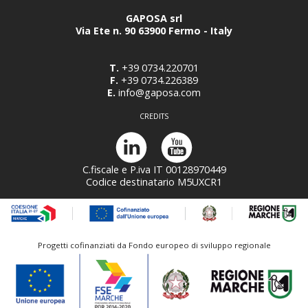
GAPOSA srl
Via Ete n. 90 63900 Fermo - Italy
T.
+39 0734.220701
F.
+39 0734.226389
E.
info@gaposa.com
CREDITS
C.fiscale e P.iva IT 00128970449
Codice destinatario M5UXCR1
Progetti cofinanziati da Fondo europeo di sviluppo regionale