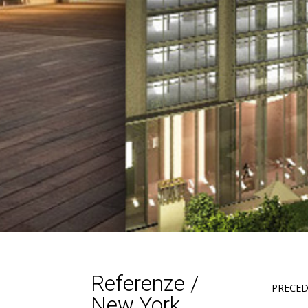
Referenze /
PRECE
New York