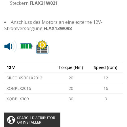
Steckern
FLAX31W021
Anschluss des Motors an eine externe 12V-
Stromversorgung
FLAX13W098
12 V
Torque (Nm)
Speed (rpm)
SILEO XSBPLX2012
20
12
XQBPLX2016
20
16
XQBPLX309
30
9
SEARCH DISTRIBUTOR
OR INSTALLER