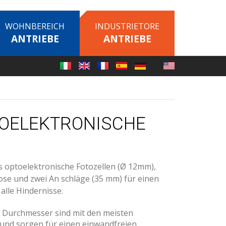
WOHNBEREICH
INDUSTRIETORE
ANTRIEBE
ANTRIEBE
TOELEKTRONISCHE
 optoelektronische Fotozellen (Ø 12mm),
ose und zwei An schläge (35 mm) für einen
alle Hindernisse.
m Durchmesser sind mit den meisten
 und sorgen für einen einwandfreien