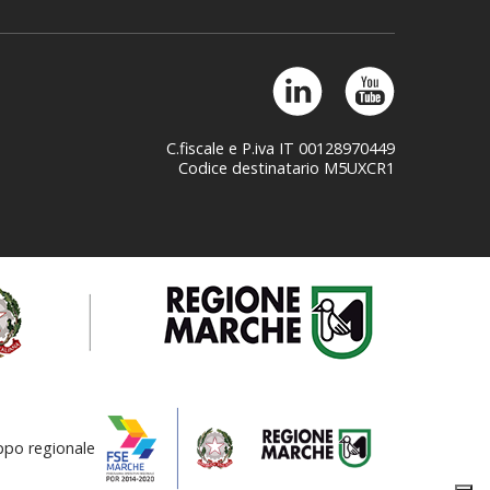
C.fiscale e P.iva IT 00128970449
Codice destinatario M5UXCR1
uppo regionale