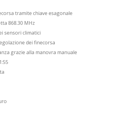
necorsa tramite chiave esagonale
etta 868.30 MHz
i sensori climatici
 regolazione dei finecorsa
tanza grazie alla manovra manuale
1:55
ta
uro