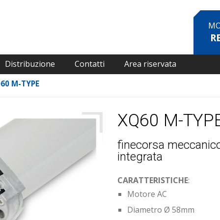
MO
R
Distribuzione
Contatti
Area riservata
60 M-TYPE
XQ60 M-TYP
finecorsa meccanic
integrata
CARATTERISTICHE
:
Motore AC
Diametro Ø 58mm