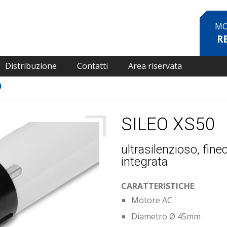
MO
R
Distribuzione
Contatti
Area riservata
0
SILEO XS50
ultrasilenzioso, fine
integrata
CARATTERISTICHE
:
Motore AC
Diametro Ø 45mm