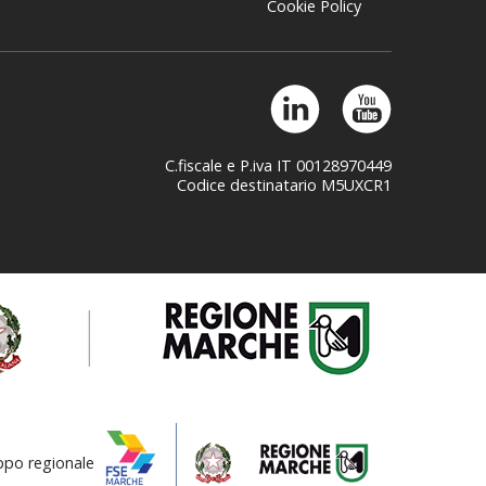
Cookie Policy
C.fiscale e P.iva IT 00128970449
Codice destinatario M5UXCR1
uppo regionale