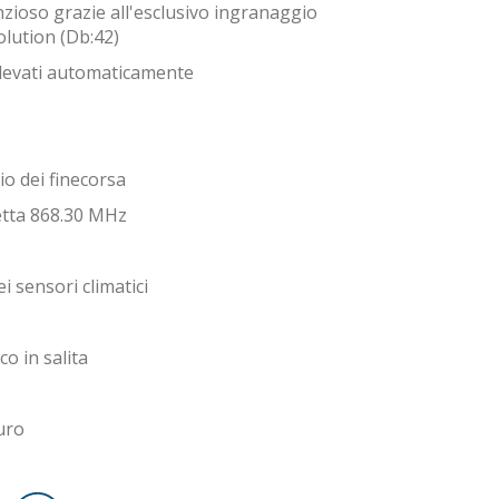
zioso grazie all'esclusivo ingranaggio
olution (Db:42)
rilevati automaticamente
io dei finecorsa
etta 868.30 MHz
i sensori climatici
o in salita
uro