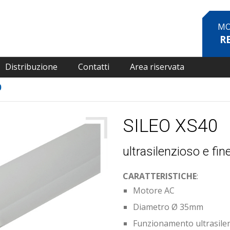
MO
R
Distribuzione
Contatti
Area riservata
0
SILEO XS40
ultrasilenzioso e fin
CARATTERISTICHE
:
Motore AC
Diametro Ø 35mm
Funzionamento ultrasilen