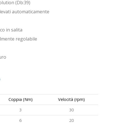
olution (Db:39)
rilevati automaticamente
o in salita
ilmente regolabile
uro
Coppia (Nm)
Velocità (rpm)
3
30
6
20