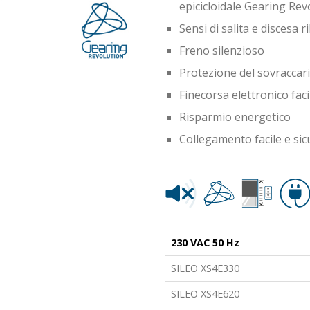
epicicloidale Gearing Rev
Sensi di salita e discesa 
Freno silenzioso
Protezione del sovraccaric
Finecorsa elettronico fac
Risparmio energetico
Collegamento facile e sic
230 VAC 50 Hz
SILEO XS4E330
SILEO XS4E620