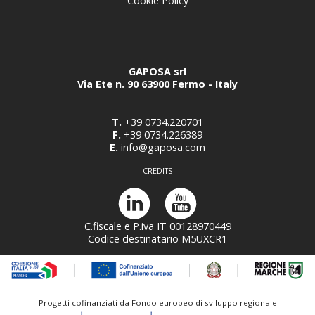
Cookie Policy
GAPOSA srl
Via Ete n. 90 63900 Fermo - Italy
T.
+39 0734.220701
F.
+39 0734.226389
E.
info@gaposa.com
CREDITS
C.fiscale e P.iva IT 00128970449
Codice destinatario M5UXCR1
Progetti cofinanziati da Fondo europeo di sviluppo regionale